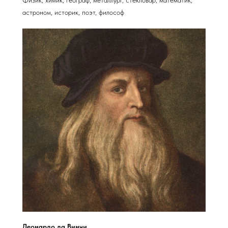
Физик, химик, географ, металлург, стекловар, математик,
астроном, историк, поэт, философ
Леонардо да Винчи