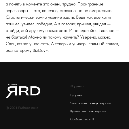
а понять в моменте это очень трудно. Проигранные
переговоры — это, конечно, страшно, но не смертельно.
Стратегически важно умение ждать. Ведь как все хотят:
пришел, увидел, победил. А я говорю: пришел, увидел —
отойди, дай другому посмотреть. И не сдавайся. Главное —
не бояться! Можно ли такому научить? Уверена: можно.
Спецназ же у нас есть. А теперь и универ- сальный солдат,
имя которому BizDev».
Журнал
Рубрики
Читать электронную версию
© 2024 Рыбаков фонд
Купить печатную версию
Сообщество в ТГ