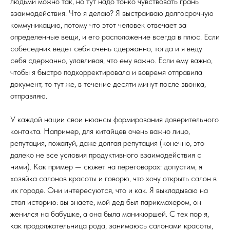
людьми можно так, но тут надо тонко чувствовать грань
взаимодействия. Что я делаю? Я выстраиваю долгосрочную
коммуникацию, потому что этот человек отвечает за
определенные вещи, и его расположение всегда в плюс. Если
собеседник ведет себя очень сдержанно, тогда и я веду
себя сдержанно, улавливая, что ему важно. Если ему важно,
чтобы я быстро подкорректировала и вовремя отправила
документ, то тут же, в течение десяти минут после звонка,
отправляю.
У каждой нации свои нюансы формирования доверительного
контакта. Например, для китайцев очень важно лицо,
репутация, пожалуй, даже долгая репутация (конечно, это
далеко не все условия продуктивного взаимодействия с
ними). Как пример — сюжет на переговорах: допустим, я
хозяйка салонов красоты и говорю, что хочу открыть салон в
их городе. Они интересуются, что и как. Я выкладываю на
стол историю: вы знаете, мой дед был парикмахером, он
женился на бабушке, а она была маникюршей. С тех пор я,
как продолжательница рода, занимаюсь салонами красоты,