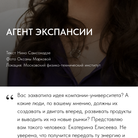
АГЕНТ ЭКСПАНСИИ
Текст Нино Самсонадзе
Фото Оксаны Марковой
Локация: Московский физико-технический институт
“
Вас захватила идея компании-университета? А
какие люди, по вашему мнению, должны их
создавать и двигать вперед, развивать продукты
и выводить их на новые рынки? Представляю
вам такого человека: Екатерина Елисеева. Не
уверена, что получится передать ту энергию и