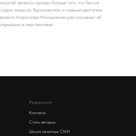
масштаб проекта гораздо больше того, что был на
стадии замысла. Вдохновитель и главный двигатель
проекта Мирослава Монцманова рассказывает об
открывшихся перспективах.
Редакция
Контакты
Стать автором
Школа печатных СМИ