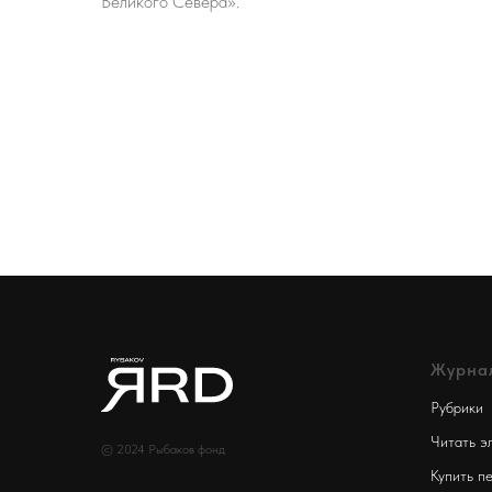
Великого Севера».
Журна
Рубрики
Читать э
© 2024 Рыбаков фонд
Купить п