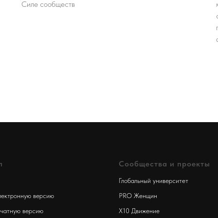
Силе сообществ
л
Сообщества и проекты
Глобальный университет
лектронную версию
PRO Женщин
ечатную версию
Х10 Движение