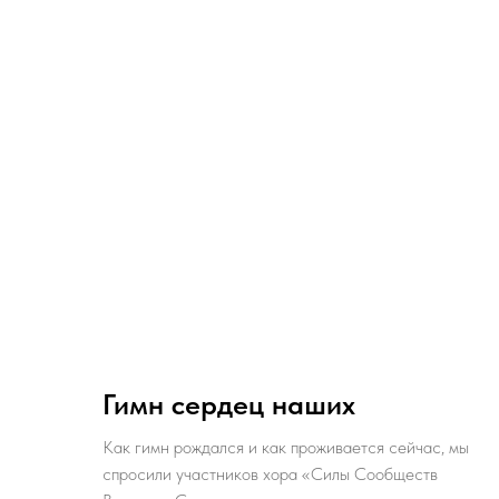
Гимн сердец наших
Как гимн рождался и как проживается сейчас, мы
спросили участников хора «Силы Сообществ