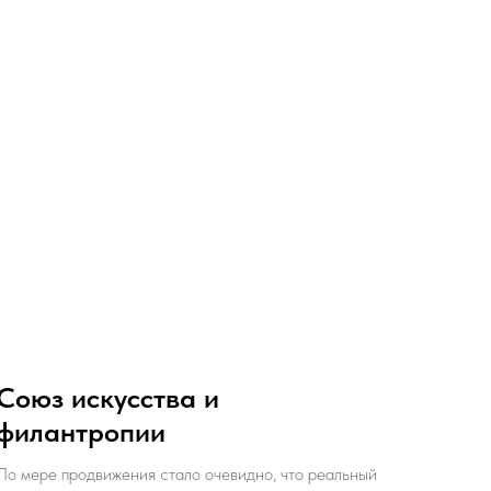
Союз искусства и
филантропии
По мере продвижения стало очевидно, что реальный