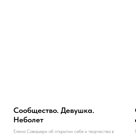
Сообщество. Девушка.
Неболет
Елена Савашери об открытии себя и творчества в