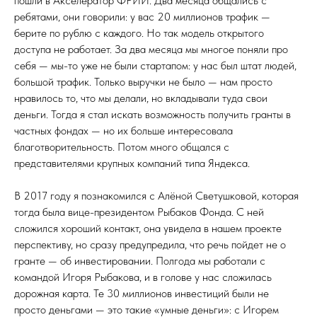
пошли в Акселератор ФРИИ. Два месяца общались с
ребятами, они говорили: у вас 20 миллионов трафик —
берите по рублю с каждого. Но так модель открытого
доступа не работает. За два месяца мы многое поняли про
себя — мы-то уже не были стартапом: у нас был штат людей,
большой трафик. Только выручки не было — нам просто
нравилось то, что мы делали, но вкладывали туда свои
деньги. Тогда я стал искать возможность получить гранты в
частных фондах — но их больше интересовала
благотворительность. Потом много общался с
представителями крупных компаний типа Яндекса.
В 2017 году я познакомился с Алёной Светушковой, которая
тогда была вице-президентом Рыбаков Фонда. С ней
сложился хороший контакт, она увидела в нашем проекте
перспективу, но сразу предупредила, что речь пойдет не о
гранте — об инвестировании. Полгода мы работали с
командой Игоря Рыбакова, и в голове у нас сложилась
дорожная карта. Те 30 миллионов инвестиций были не
просто деньгами — это такие «умные деньги»: с Игорем