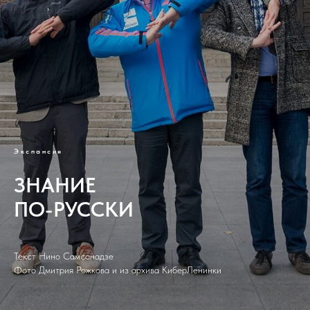
Экспансия
ЗНАНИЕ
ПО-РУССКИ
Текст Нино Самсонадзе
Фото Дмитрия Рожкова и из архива КиберЛенинки