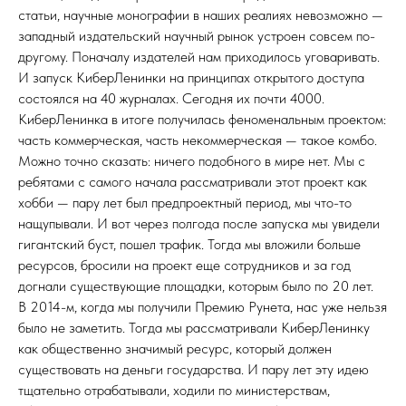
статьи, научные монографии в наших реалиях невозможно —
западный издательский научный рынок устроен совсем по-
другому. Поначалу издателей нам приходилось уговаривать.
И запуск КиберЛенинки на принципах открытого доступа
состоялся на 40 журналах. Сегодня их почти 4000.
КиберЛенинка в итоге получилась феноменальным проектом:
часть коммерческая, часть некоммерческая — такое комбо.
Можно точно сказать: ничего подобного в мире нет. Мы с
ребятами с самого начала рассматривали этот проект как
хобби — пару лет был предпроектный период, мы что-то
нащупывали. И вот через полгода после запуска мы увидели
гигантский буст, пошел трафик. Тогда мы вложили больше
ресурсов, бросили на проект еще сотрудников и за год
догнали существующие площадки, которым было по 20 лет.
В 2014-м, когда мы получили Премию Рунета, нас уже нельзя
было не заметить. Тогда мы рассматривали КиберЛенинку
как общественно значимый ресурс, который должен
существовать на деньги государства. И пару лет эту идею
тщательно отрабатывали, ходили по министерствам,