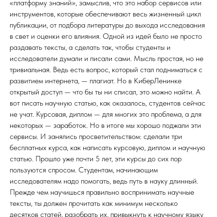
«платформу знаний», замыслив, что это набор сервисов или
инструментов, которые обеспечивают весь жизненный цикл
публикации, от подбора литературы до выхода исследования
в свет и оценки его влияния. Одной из идей было не просто
раздавать тексты, а сделать так, чтобы студенты и
исследователи думали и писали сами. Мысль простая, но не
тривиальная. Ведь есть вопрос, который стал подниматься с
развитием интернета, — плагиат. Но в КиберЛенинке
открытый доступ — что бы ты ни списал, это можно найти. А
вот писать научную статью, как оказалось, студентов сейчас
не учат. Курсовая, диплом — для многих это проблема, а для
некоторых — заработок. Но в итоге мы хорошо поджали эти
сервисы. И занялись просветительством: сделали три
бесплатных курса, как написать курсовую, диплом и научную
статью. Прошло уже почти 5 лет, эти курсы до сих пор
пользуются спросом. Студентам, начинающим
исследователям надо помогать, ведь путь в науку длинный.
Прежде чем научишься правильно воспринимать научные
тексты, ты должен прочитать как минимум несколько
десятков статей, разобрать их, привыкнуть к научному языку