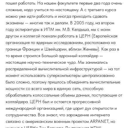
пошел работать. На нашем факультете первые два года очень
сложные, надо учиться по-настоящему. А с третьего курса
можно уже идти работать и иногда приходить сдавать
экзамены — многие так и делали. В 2005 году, на втором
году аспирантуры в ИПМ им. М.В. Келдыша, мы с моим
другом и коллегой поехали работать в ЦЕРН (Европейская
организация по ядерным исследованиям, расположена на
границе Франции и Швейцарии, вблизи Женевы). Как раз в
то время строился Большой адронный коллайдер —
настоящее научно-техническое чудо. Мы занимались
распределенной вычислительной инфраструктурой — на тот
момент использовать суперкомпьютеры централизованно
было сложно, поэтому пришлось объединять вычислительные
мощности со всего мира в единую сеть, способную
обрабатывать колоссальные объемы данных, поступающие от
коллайдера. ЦЕРН был и остается прогрессивной
международной организацией, где царит дух открытости и
сотрудничества. Все знают, что зарождение интернета
связано с американским военным проектом ARPANET, но
именно в ЦЕРНе Тим Бернерс-Ли придумал HTML,