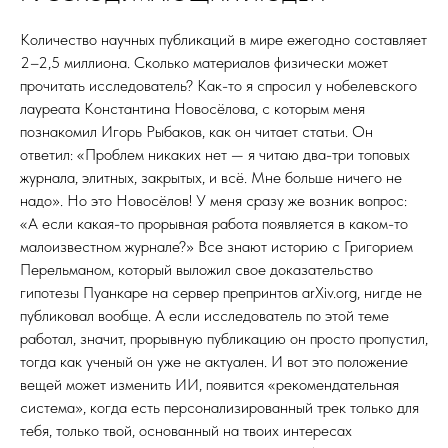
Количество научных публикаций в мире ежегодно составляет
2–2,5 миллиона. Сколько материалов физически может
прочитать исследователь? Как-то я спросил у нобелевского
лауреата Константина Новосёлова, с которым меня
познакомил Игорь Рыбаков, как он читает статьи. Он
ответил: «Проблем никаких нет — я читаю два-три топовых
журнала, элитных, закрытых, и всё. Мне больше ничего не
надо». Но это Новосёлов! У меня сразу же возник вопрос:
«А если какая-то прорывная работа появляется в каком-то
малоизвестном журнале?» Все знают историю с Григорием
Перельманом, который выложил свое доказательство
гипотезы Пуанкаре на сервер препринтов arXiv.org, нигде не
публиковал вообще. А если исследователь по этой теме
работал, значит, прорывную публикацию он просто пропустил,
тогда как ученый он уже не актуален. И вот это положение
вещей может изменить ИИ, появится «рекомендательная
система», когда есть персонализированный трек только для
тебя, только твой, основанный на твоих интересах