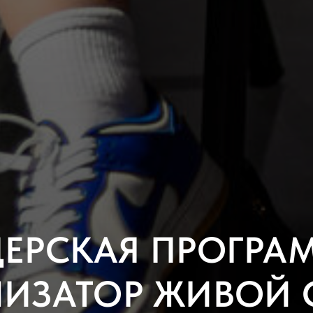
ЕРСКАЯ ПРОГРА
ЛИЗАТОР ЖИВОЙ 