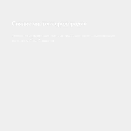
Сияние чистого средородия
Человек, от которого идет свет и который увеличивает международную
светимость Силы Сообществ