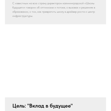
С известным на всю страну директором калининградской «Школы
будущего» говорим об оптимизме и потоке, о вызовах и решениях в
образовании, о том, как превратить школу в драйвер роста и центр
инфраструктуры.
Цель: "Вклад в будущее"