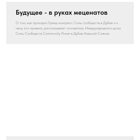
Будущее - в руках меценатов
О том, как проходил Гранд-конгресс Силы сообществ в Дубае и к
чему это привело, рассказывает основатель Международного дома
Силы Сообществ Community Power в Дубае Алексей Сияние