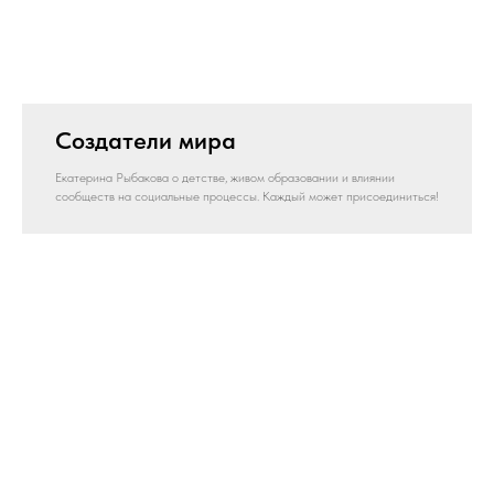
Создатели мира
Екатерина Рыбакова о детстве, живом образовании и влиянии
сообществ на социальные процессы. Каждый может присоединиться!