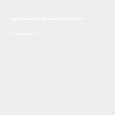
Супермиссия Ирины Василенко
О пути к новому самоопределению, развитии темы меценатства и
контурах Большой Мечты.