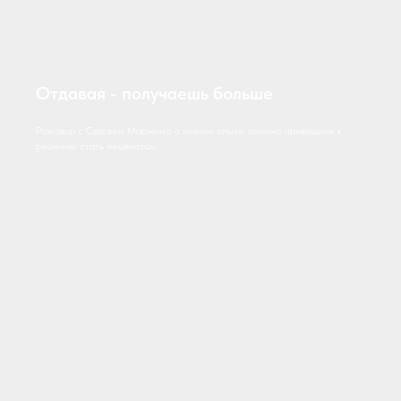
Отдавая - получаешь больше
Разговор с Сергеем Марченко о личном опыте, логично приведшем к
решению стать меценатом.