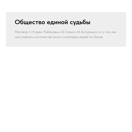
Общество единой судьбы
Разговор с Игорем Рыбаковым об Учении об Актуальности, о том, как
нам повлиять на качество жизни миллиарда людей на Земле