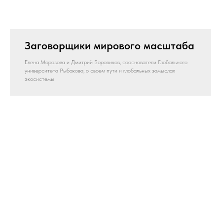
Заговорщики мирового масштаба
Елена Морозова и Дмитрий Боровиков, сооснователи Глобального
университета Рыбакова, о своем пути и глобальных замыслах
экосистемы